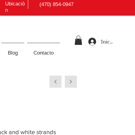
Ubicació
(470) 854-0947
n
Iniciar sesión
Blog
Contacto
ack and white strands