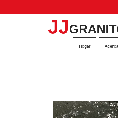
JJ
GRANIT
Hogar
Acerca
CUARZO
Hogar
/
Cuarzo