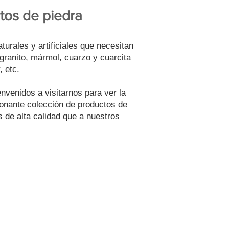
tos de piedra
urales y artificiales que necesitan
granito, mármol, cuarzo y cuarcita
, etc.
envenidos a visitarnos para ver la
ionante colección de productos de
 de alta calidad que a nuestros
OR OFICIAL
uede asociarse con nosotros
cuarzo y cuarcita. Haga clic