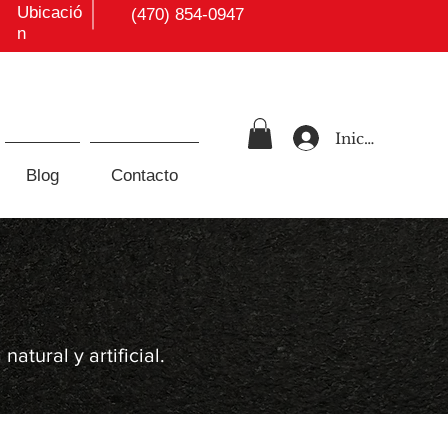
Ubicació
(470) 854-0947
n
Iniciar sesión
Blog
Contacto
tural y artificial.