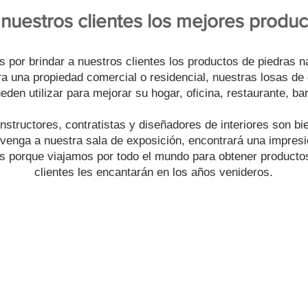
nuestros clientes los mejores produc
por brindar a nuestros clientes los productos de piedras nat
a una propiedad comercial o residencial, nuestras losas de 
eden utilizar para mejorar su hogar, oficina, restaurante, bar
nstructores, contratistas y diseñadores de interiores son bi
 venga a nuestra sala de exposición, encontrará una impres
s porque viajamos por todo el mundo para obtener productos
clientes les encantarán en los años venideros.
TETE EN SOCIO DISTRIBUID
te, constructor, contratista o diseñador de interiores, p
tes un mejor acceso a los productos de granito, mármol, 