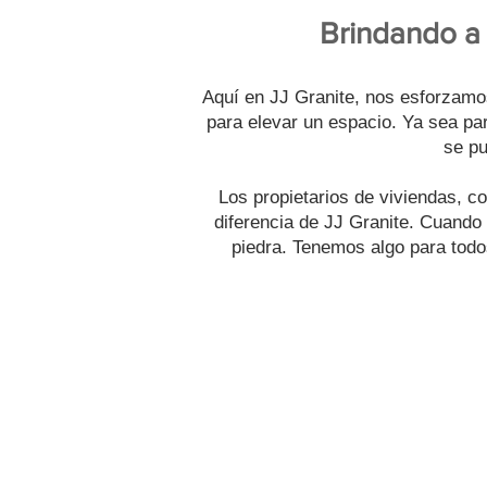
Brindando a 
Aquí en JJ Granite, nos esforzamos 
para elevar un espacio. Ya sea par
se pu
Los propietarios de viviendas, co
diferencia de JJ Granite. Cuando
piedra. Tenemos algo para todo
CONVIÉR
Ya sea que sea un fabrican
para brindarles a sus clien