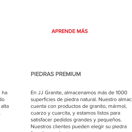
ra obtener más información sobre cómo convertirse en soci
JJ Granite.
APRENDE MÁS
PIEDRAS PREMIUM
 ha
En JJ Granite, almacenamos más de 1000
do
superficies de piedra natural. Nuestro alma
 alta
cuenta con productos de granito, mármol,
.
cuarzo y cuarcita, y estamos listos para
satisfacer pedidos grandes y pequeños.
Nuestros clientes pueden elegir su piedra