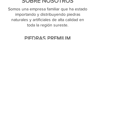
SOBRE NOSOTROS
Somos una empresa familiar que ha estado
importando y distribuyendo piedras
naturales y artificiales de alta calidad en
toda la región sureste.
PIEDRAS PREMIUM
En JJ Granite, almacenamos más de 1000
superficies de piedra natural. Nuestro
almacén cuenta con productos de granito,
mármol, cuarzo y cuarcita, y estamos listos
para satisfacer pedidos grandes y pequeños.
Nuestros clientes pueden elegir su piedra
favorita en el acto.
RECURSOS
Contáctenos
Socios
SÍGANOS